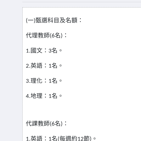
一
甄選科目及名額：
(
)
代理教師
名
：
(6
)
國文：
名。
1.
3
英語：
名。
2.
1
理化：
名。
3.
1
地理：
名。
4.
1
代課教師
名
：
(6
)
英語：
名
每週約
節
。
1.
1
(
12
)