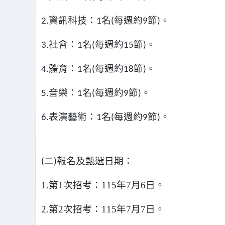
資訊科技：
名
每週約
節
。
2.
1
(
9
)
社會：
名
每週約
節
。
3.
1
(
15
)
體育：
名
每週約
節
。
4.
1
(
18
)
音樂：
名
每週約
節
。
5.
1
(
9
)
表演藝術：
名
每週約
節
。
6.
1
(
9
)
二
報名及甄選日期：
(
)
1.
第1次招考：115年7月6日。
2.
第2次招考：115年7月7日。