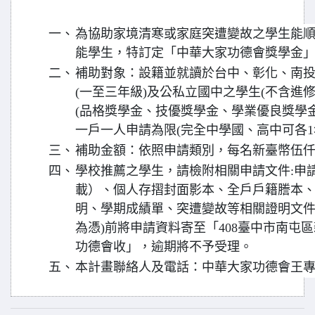
一、
為協助家境清寒或家庭突遭變故之學生能
能學生，特訂定「中華大家功德會獎學金
二、
補助對象：設籍並就讀於台中、彰化、南投
(一至三年級)及公私立國中之學生(不含進
(品格獎學金、技優獎學金、學業優良獎學
一戶一人申請為限(完全中學國、高中可各1
三、
補助金額：依照申請類別，每名新臺幣伍
四、
學校推薦之學生，請檢附相關申請文件:申
載）、個人存摺封面影本、全戶戶籍謄本
明、學期成績單、突遭變故等相關證明文件，於
為憑)前將申請資料寄至「408臺中市南屯區
功德會收」，逾期將不予受理。
五、
本計畫聯絡人及電話：中華大家功德會王專員，0