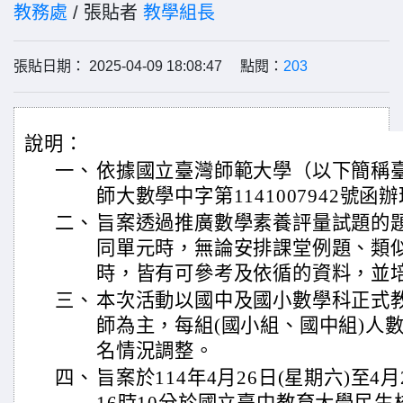
教務處
/ 張貼者
教學組長
張貼日期： 2025-04-09 18:08:47 點閱：
203
說明：
一、
依據國立臺灣師範大學（以下簡稱臺師
師大數學中字第1141007942號函
二、
旨案透過推廣數學素養評量試題的
同單元時，無論安排課堂例題、類
時，皆有可參考及依循的資料，並
三、
本次活動以國中及國小數學科正式
師為主，每組(國小組、國中組)人
名情況調整。
四、
旨案於114年4月26日(星期六)至4