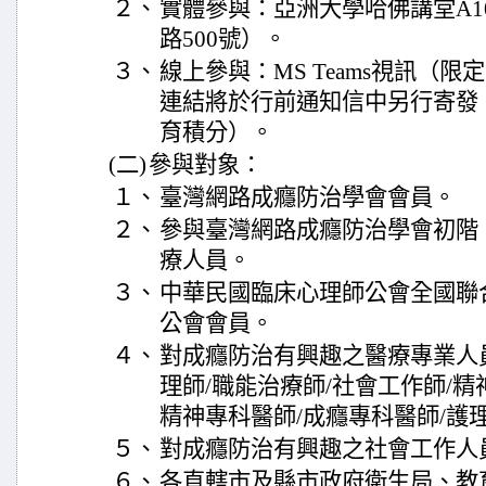
２、
實體參與：亞洲大學哈佛講堂A1
路500號）。
３、
線上參與：MS Teams視訊（限
連結將於行前通知信中另行寄發
育積分）。
(二)
參與對象：
１、
臺灣網路成癮防治學會會員。
２、
參與臺灣網路成癮防治學會初階
療人員。
３、
中華民國臨床心理師公會全國聯
公會會員。
４、
對成癮防治有興趣之醫療專業人
理師/職能治療師/社會工作師/
精神專科醫師/成癮專科醫師/護
５、
對成癮防治有興趣之社會工作人
６、
各直轄市及縣市政府衛生局、教