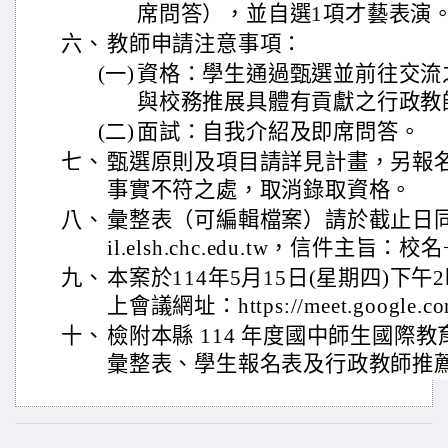
席問答），並自選1項才藝表演
六、
教師申請注意事項：
(一)
資格：學生通過甄選並前往交流
與校務推展具體有貢獻之行政教
(二)
面試：自我介紹及即席問答。
七、
甄選原則及項目請詳見計畫，另報
事實不符之處，取消錄取資格。
八、
彙整表（可編輯檔案）請於截止日同步寄
il.elsh.chc.edu.tw，信件主
九、
本案於114年5月15日(星期四)下
上會議網址：https://meet.google.co
十、
檢附本縣 114 年度國中師生國際
彙整表、學生報名表及行政教師推