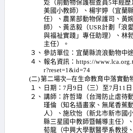
彣（前動物保護檢查員5年經歷
美國小教師）、楊宇婷（宜蘭
任）、農業部動物保護司、黃
師）、黃丞毅（USR計劃「浪
與福祉實踐」專任助理）、林
主任）。
３、
參訪單位：宜蘭縣流浪動物中
４、
報名資訊：https://www.lca.org.tw/
r?reset=1&id=74
(二)
第二場次─在生命教育中落實動
１、
日期：7月9日（三）至7月11
２、
講師：許哲瑋（台灣防止虐待
瑾倫（知名插畫家、無尾香蕉
人）、施欣怡（新北市新市國
縣三星國中教師暨輔導主任）
荀龍（中興大學獸醫學系教授、