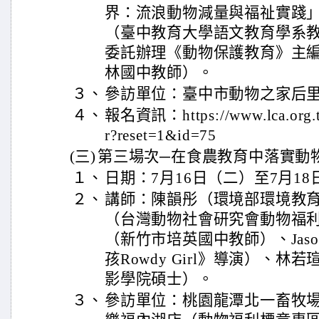
界：流浪動物減量與福祉實踐
（臺中教育大學語文教育學系
委託辦理《動物保護教育》主
林國中教師）。
３、
參訪單位：臺中市動物之家后
４、
報名資訊：https://www.lca.org.tw/
r?reset=1&id=75
(三)
第三場次─在食農教育中落實動
１、
日期：7月16日（二）至7月18
２、
講師：陳韻彤（環境部環境教
（台灣動物社會研究會動物福
（新竹市培英國中教師）、Jason
孩Rowdy Girl》導演）、
影學院碩士）。
３、
參訪單位：桃園龍潭北一畜牧