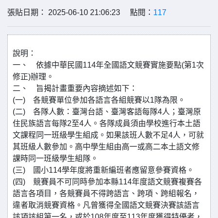
張貼日期： 2025-06-10 21:06:23 點閱：
117
說明：
一、 依據中華民國114年全國語文競賽實施要點(第1次
修正)辦理。
二、 旨揭計畫重要內容摘述如下：
(一) 各競賽單位參加各語言各組競賽以1隊為限。
(二) 各隊人數：臺灣台語、臺灣客語每隊4人；臺灣原
住民族語言每隊2至4人。各隊成員須由學校進行本土語
文課程同一班級學生組成。如果該班人數不足4人，可就
其班級人數參加。高中學生組由高一或高二本土語文修
課時同一班級學生組隊。
(三) 國小114學年度將重新編班者應留意參賽資格。
(四) 競賽員不可同時參加本縣114年度語文競賽複賽各
語言各項目，各競賽員不得跨語言、跨項、跨組報名，
違者取消競賽資格。凡曾獲得全國語文競賽決賽該語言
該項該組第一名，或於108年度至113年度獲得特優者，