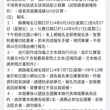
不得再參加該語言該項該組之競賽（試辦讀者劇場除
外），違者其競賽成績以0分計算。
(五) 報名：
１、 縣賽報名日期訂於114年6月18日(星期三)至6月27
日（星期五）止，比賽日期訂於114年9月17日(星期三)
下午假新庄國小舉行，未上網報名並郵寄報名表、智慧
財產權切結書者，即未完成報名手續，視同棄權，不得
再以任何理由補行報名。
２、 自行創作或改編之文本請自行印出，並於比賽當
天繳交4份(不含競賽員使用之文本)至報到處。文本格式
請參閱計畫附件2。
３、 網路報名總名冊於114年7月7日(星期一)中午12時
後於新庄國小網站公告，請各報名單位確實核對，所報
資料如有誤繕，請通知承辦單位。報名完成後，如競賽
員因故棄權，競賽單位不得派員遞補。
４、 本競賽係以選拔全國賽本縣代表隊競賽員為目
的，倘榮獲本競賽各組第1名，請務必參加全國賽，若無
法配合者，請勿報名。