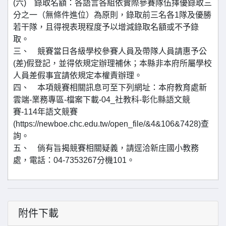
(六) 錄取名額：各語言各組依實際參賽隊伍擇優錄取三
分之一（無條件進位）為原則，錄取前三名各1隊及優勝
若干隊，且得視表現程度予以增減錄取名額或不予錄
取。
三、 競賽當日各級學校參賽人員及帶隊人員請惠予公
(差)假登記，並得依規定辦理補休；本縣非本府所屬學校
人員差假事宜請依規定本權責辦理。
四、 本項競賽相關訊息可至下列網址：本府教育處新
雲端-業務專區-檔案下載-04_社教科-彰化縣語文競
賽-114年語文競賽
(https://newboe.chc.edu.tw/open_file/&4&106&7428)查
詢。
五、 倘有旨揭競賽相關疑義，請逕洽新庄國小教務
處，電話：04-7353267分機101。
附件下載