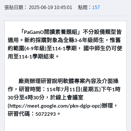
張貼日期： 2025-06-19 10:45:01 點閱：
157
「
PaGamO
閱讀素養題組」不分設備類型皆
適用。新約採購對象為全縣
3-6
年級師生，惟舊
約範圍
(4-9
年級
)
至
114-1
學期，
國中師生仍可使
用至
114-1
學期結束
。
廠商辦理研習說明軟體專案內容及介面操
作，研習時間：
114
年
7
月
11
日
(
星期五
)
下午
1
時
30
分至
4
時
30
分，於線上會議室
(https://meet.google.com/pkn-dgip-opz)
辦理，
研習代碼：
5072293
。