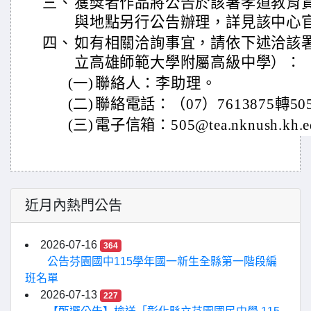
三、
獲獎者作品將公告於該署孝道教育
與地點另行公告辦理，詳見該中心
四、
如有相關洽詢事宜，請依下述洽該
立高雄師範大學附屬高級中學）：
(一)
聯絡人：李助理。
(二)
聯絡電話：（07）7613875轉50
(三)
電子信箱：505@tea.nknush.kh.e
近月內熱門公告
2026-07-16
364
公告芬園國中115學年國一新生全縣第一階段編
班名單
2026-07-13
227