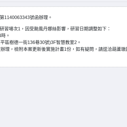
140063343號函辦理。
列研習場次1，因受颱風丹娜絲影響，研習日期調整如下：
4時。
區樹德一街136巷30號)3F智慧教室2。
辦理，檢附本案更新後實施計畫1份，如有疑問，請逕洽葫蘆墩