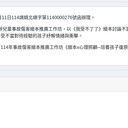
日114靖娟北總字第1140000276號函辦理。
辦兒童事故傷害繪本推廣工作坊，以《我受不了了》繪本討論不
曾受不當對待經驗的孩子紓解情緒與衝擊。
114年事故傷害繪本推廣工作坊《繪本x心理照顧─培養孩子復原