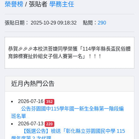
榮譽榜
/ 張貼者
學務主任
張貼日期： 2025-10-29 09:18:32 點閱：
290
恭賀🎉🎉🎉本校洪菩婕同學榮獲「114學年縣長盃民俗體
育錦標賽扯鈴組女子個人賽第一名」！！！
近月內熱門公告
2026-07-16
352
公告芬園國中115學年國一新生全縣第一階段編
班名單
2026-07-13
220
【甄選公告】檢送「彰化縣立芬園國民中學 115
學年度第 2 次代理...