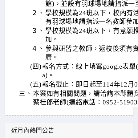
館)，並設有羽球場地請指派一
２、
學校規模為24班以下，校內有活
有羽球場地請指派一名教師參
３、
學校規模為24班以下，有意願
加。
４、
參與研習之教師，返校後須有
廣。
(四)
報名方式：線上填寫google表單(https
a)。
(五)
報名截止：即日起至114年12月
三、
本案如有相關問題，請洽詢本縣體
蔡桂郎老師(連絡電話：0952-51903
近月內熱門公告