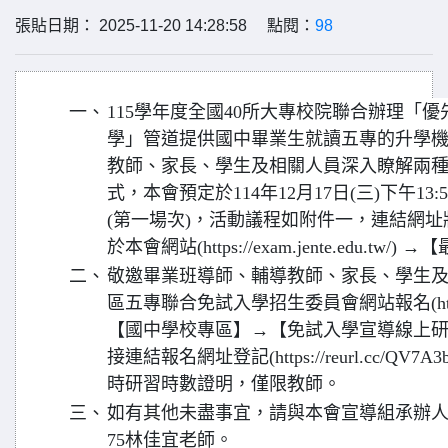
張貼日期： 2025-11-20 14:28:58 點閱：
98
一、
115學年度全國40所大專校院聯合辦理「
學」管道提供國中畢業生就讀五專的升學
教師、家長、學生及相關人員深入瞭解兩
式，本會預定於114年12月17日(三)下午13:
(第一場次)，活動議程如附件一，連結網址將於
於本會網站(https://exam.jente.edu.tw/
二、
敬邀畢業班導師、輔導教師、家長、學生
區五專聯合免試入學招生委員會網站報名(http://ex
【國中學校專區】→【免試入學宣導線上研習
接連結報名網址登記(https://reurl.cc/Q
時研習時數證明，僅限教師。
三、
如有其他未盡事宜，請與本會宣導組承辦人員聯
75林佳宜老師。