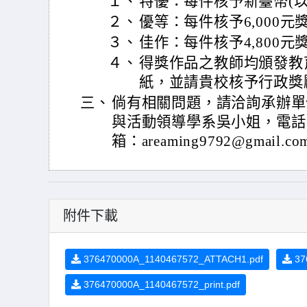
１、
特優：每件核予新臺幣(以下
２、
優等：每件核予6,000元
３、
佳作：每件核予4,800元
４、
得獎作品之教師均頒發教
紙，並請貴校核予行政獎
三、
倘有相關問題，請洽詢承辦單
與活動領導學系吳小姐，電話：(0
箱：areaming9792@gmail.c
附件下載
376470000A_1140467572_ATTACH1.pdf
37
376470000A_1140467572_print.pdf