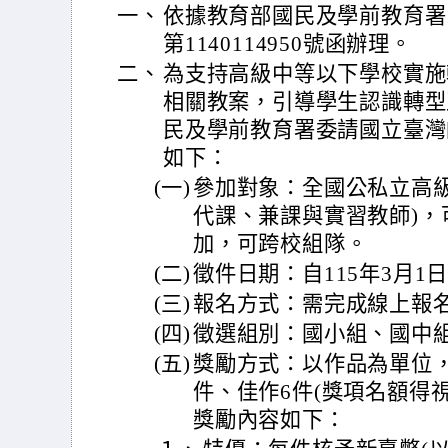
一、
依據教育部國民及學前教育署1
第1140114950號函辦理。
二、
為支持高級中等以下學校實施
相關教案，引導學生認識轉型
民及學前教育署委請國立臺灣
如下：
(一)
參加對象：全國公私立高級
代課、兼課與實習教師)，
加，可跨校組隊。
(二)
徵件日期：自115年3月1
(三)
報名方式：需完成線上報
(四)
徵選組別：國小組、國中
(五)
獎勵方式：以作品為單位，
件、佳作6件(獎項名額得
獎勵內容如下：