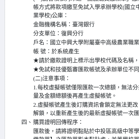
帳方式將款項繳至免試入學承辦學校(國立
業學校)公庫：
金融機構名稱：臺灣銀行
分支單位：復興分行
戶名：國立中興大學附屬臺中高級農業職
帳 號：於系統產生
★請於繳款證明上標示出學校代碼及名稱
★免試和技優甄審匯款帳號及承辦單位不
(二)注意事項：
1.每校虛擬帳號僅限匯款一次總額，無法
量及金額總額後再產生虛擬帳號。
2.虛擬帳號產生後訂購資訊會鎖定無法更
解鎖，以重新產生後的最新虛擬帳號一次
四、
購買證明回傳程序：
匯款後，請將證明黏貼於中投區高級中等