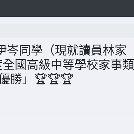
伊岑同學（現就讀員林家
度全國高級中等學校家事
勝」🏆🏆🏆