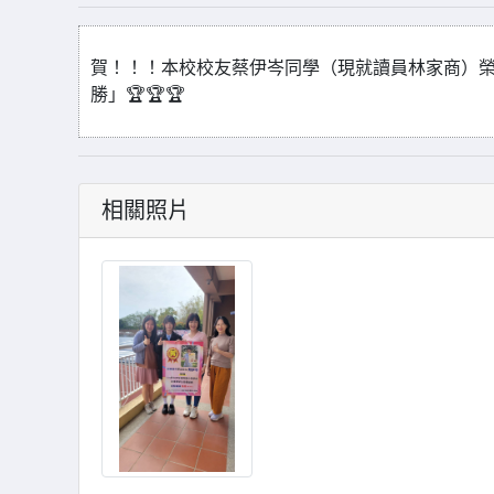
賀！！！本校校友蔡伊岑同學（現就讀員林家商）榮
勝」🏆🏆🏆
相關照片