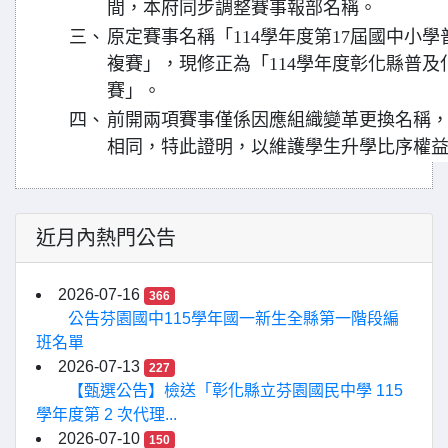
間，本府同步調整賽事報部名稱。
三、
原定賽事名稱「114學年度第17屆國中小
複賽」，現修正為「114學年度彰化縣普
賽」。
四、
前開兩項賽事僅係因應組織變革更換名稱
相同，特此證明，以維護學生升學比序權
近月內熱門公告
2026-07-16
366
公告芬園國中115學年國一新生全縣第一階段編
班名單
2026-07-13
227
【甄選公告】檢送「彰化縣立芬園國民中學 115
學年度第 2 次代理...
2026-07-10
150