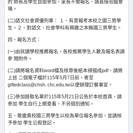
的 師長及學生自由參加，家長不需報名，請直接蒞臨會
場。
(二)語文社會資優列車： １、有意報考本校之國三男學
生。２、對語文、社會學科有興趣之本縣國三男學生。
四、報名方式：
(一)由就讀學校推薦報名，各校推薦學生人數及報名表請
參 閱附件。
(二)請將報名資料word檔及核章後紙本掃描成pdf，請將
上述 二個電子檔於115年5月7日前，寄至
giftedclass@chsh. chc.edu.tw以便辦理訂餐事宜。
(三)參加錄取名單於115年5月21日公告於本校首頁，請
參加 學生自行上網查看，不另個別通知。
五、敬邀貴校國三男學生以校為單位報名參加，並請核
予參加 學生公假登記。