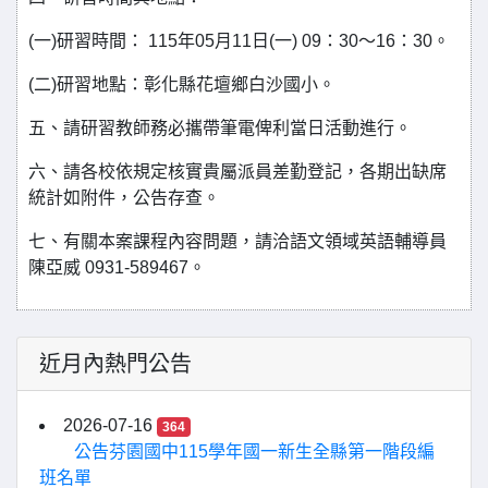
(一)研習時間： 115年05月11日(一) 09：30～16：30。
(二)研習地點：彰化縣花壇鄉白沙國小。
五、請研習教師務必攜帶筆電俾利當日活動進行。
六、請各校依規定核實貴屬派員差勤登記，各期出缺席
統計如附件，公告存查。
七、有關本案課程內容問題，請洽語文領域英語輔導員
陳亞威 0931-589467。
近月內熱門公告
2026-07-16
364
公告芬園國中115學年國一新生全縣第一階段編
班名單