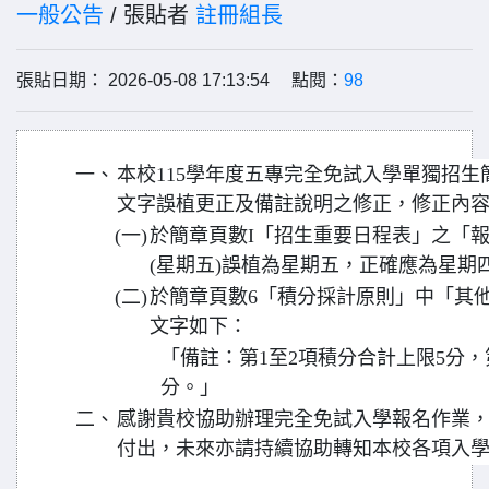
一般公告
/ 張貼者
註冊組長
張貼日期： 2026-05-08 17:13:54 點閱：
98
一、
本校115學年度五專完全免試入學單獨招
文字誤植更正及備註說明之修正，修正內
(一)
於簡章頁數I「招生重要日程表」之「報到
(星期五)誤植為星期五，正確應為星期
(二)
於簡章頁數6「積分採計原則」中「其
文字如下：
「備註：第1至2項積分合計上限5分，
分。」
二、
感謝貴校協助辦理完全免試入學報名作業
付出，未來亦請持續協助轉知本校各項入