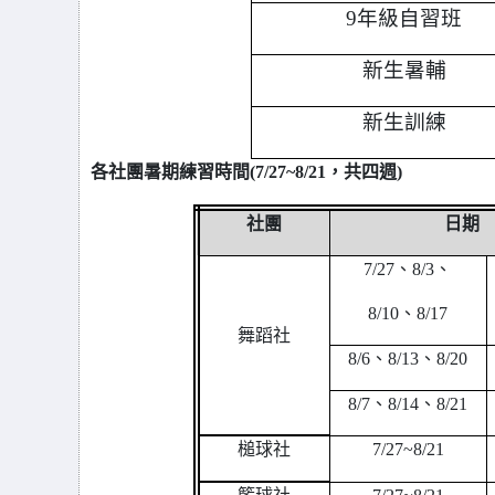
9
年級自習班
新生暑輔
新生訓練
各社團暑期練習時間(7/27~8/21，共四週)
社團
日期
7/27
、8/3、
8/10
、8/17
舞蹈社
8/6
、8/13、8/20
8/7
、8/14、8/21
槌球社
7/27~8/21