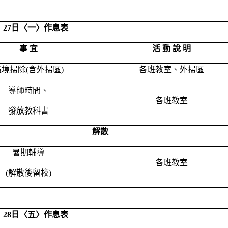
月 27日〈一〉作息表
事 宜
活 動 說 明
環境掃除(含外掃區)
各班教室、外掃區
導師時間、
各班教室
發放教科書
解散
暑期輔導
各班教室
(解散後留校)
月 28日〈五〉作息表