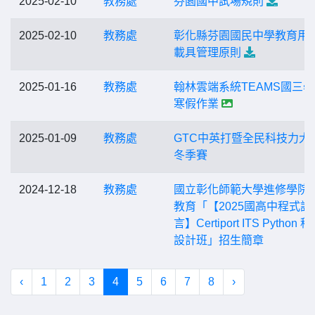
2025-02-10
教務處
芬園國中試場規則
2025-02-10
教務處
彰化縣芬園國民中學教育用
載具管理原則
2025-01-16
教務處
翰林雲端系統TEAMS國三
寒假作業
2025-01-09
教務處
GTC中英打暨全民科技力大
冬季賽
2024-12-18
教務處
國立彰化師範大學進修學院
教育「【2025國高中程式語
言】Certiport ITS Python 
設計班」招生簡章
‹
1
2
3
4
5
6
7
8
›