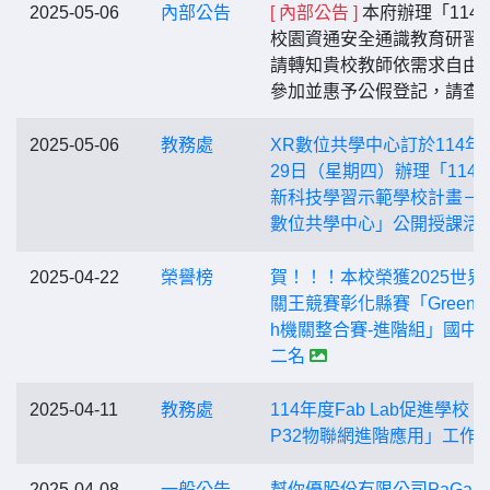
2025-05-06
內部公告
[ 內部公告 ]
本府辦理「114
校園資通安全通識教育研習
請轉知貴校教師依需求自由
參加並惠予公假登記，請查
2025-05-06
教務處
XR數位共學中心訂於114年
29日（星期四）辦理「114年
新科技學習示範學校計畫－X
數位共學中心」公開授課活
2025-04-22
榮譽榜
賀！！！本校榮獲2025世界
關王競賽彰化縣賽「Green m
h機關整合賽-進階組」國中
二名
2025-04-11
教務處
114年度Fab Lab促進學校「
P32物聯網進階應用」工作
2025-04-08
一般公告
幫你優股份有限公司PaGam