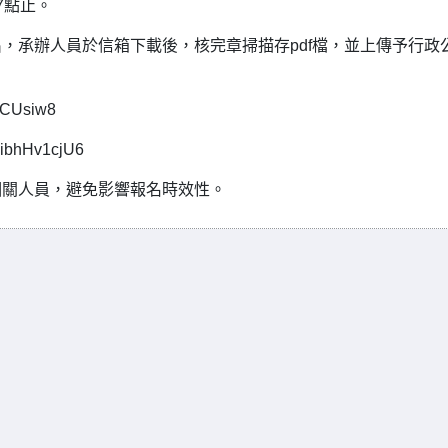
7點止。
，承辦人員於信箱下載後，核完章掃描存pdf檔，並上傳予行政
CUsiw8
bhHv1cjU6
相關人員，避免影響報名時效性。