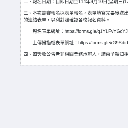
二、報名日期：自即日期至114年9月10日(星期三)1
三、本次競賽報名採表單報名，表單填寫完畢後送出
的連結表單，以利對照確認各校報名資料。
報名表單網址：https://forms.gle/q1YLFvYGcYJ
上傳掃描檔表單網址：https://forms.gle/rG9Sdidi
四、如簽收公告者非相關業務承辦人，請惠予轉知