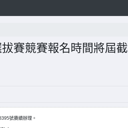
霸選拔賽競賽報名時間將屆
8395號賡續辦理。