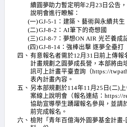
續圓夢助力暫定明年2月23日公告
說明會進行瞭解：
(一)
GJ-5-1：建築、藝術與永續共生
(二)
GJ-8-2：AI筆下的奇想國
(三)
GJ-8-7：夢想ON AIR 光芒養成
(四)
GJ-8-14：強棒出擊 逐夢全壘打
四、
有意報名者需於12月31日前上傳
計畫規劃之圓夢成長營，本部將由
訊可上計畫平臺查詢（https://twpath
表內計畫內容。
五、
另本部規劃於114年11月25日(二
案線上說明會（報名連結：https://reu
協助宣導學生踴躍報名參與，並請於11
前完成報名。
六、
檢附「青年百億海外圓夢基金計畫-