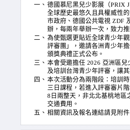
一、
德國慕尼黑兒少影展（PRIX JEUNE
全球歷史最悠久且具權威性的
市政府、德國公共電視 ZDF
辦，每兩年舉辦一次，致力推
二、
為使甄選更貼近全球青少年觀
評審團」，邀請各洲青少年擔
頒獎典禮正式公布。
三、
本會受邀擔任 2026 亞洲
及培訓台灣青少年評審，讓其
四、
本次活動分為兩階段：培訓時間
三日課程，若進入評審審片階段
8日兩整天，非北北基桃地區
交通費用。
五、
相關資訊及報名連結請見附件