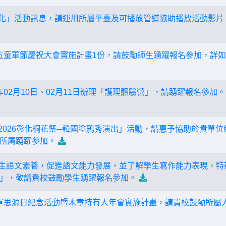
花在彰化」活動訊息，請運用所屬平臺及可播放管道協助播放活動影片
5年三五童軍節慶祝大會實施計畫1份，請鼓勵師生踴躍報名參加，詳
15年02月10日、02月11日辦理「護理體驗營」，請踴躍報名參加。
理「2026彰化桐花祭─韓國塗鴉秀演出」活動，請惠予協助於貴單
所屬踴躍參加。
升學生語文素養，促進語文能力發展，並了解學生寫作能力表現，特辦
」，敬請貴校鼓勵學生踴躍報名參加。
5年童軍思源日紀念活動暨木章持有人年會實施計畫，請貴校鼓勵所