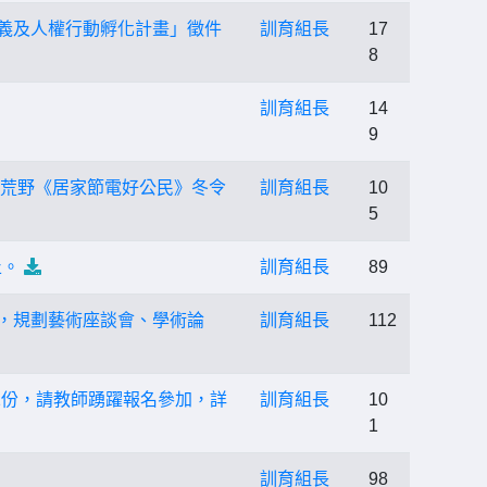
正義及人權行動孵化計畫」徵件
訓育組長
17
8
訓育組長
14
9
26荒野《居家節電好公民》冬令
訓育組長
10
5
止。
訓育組長
89
」，規劃藝術座談會、學術論
訓育組長
112
1份，請教師踴躍報名參加，詳
訓育組長
10
1
訓育組長
98