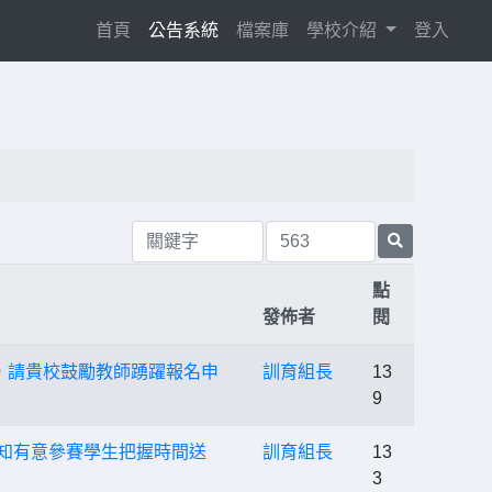
(current)
首頁
公告系統
檔案庫
學校介紹
登入
點
發佈者
閱
請，請貴校鼓勵教師踴躍報名申
訓育組長
13
9
轉知有意參賽學生把握時間送
訓育組長
13
3