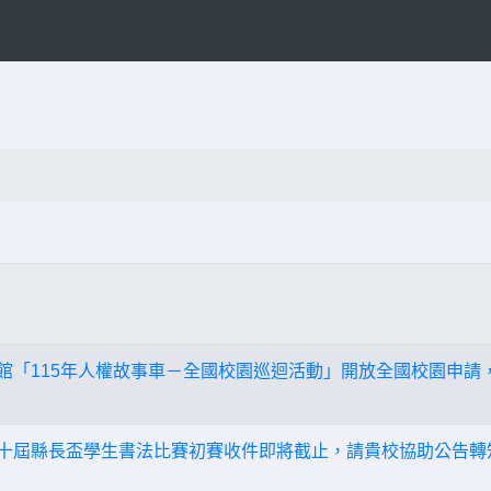
博物館「115年人權故事車－全國校園巡迴活動」開放全國校園申
第二十屆縣長盃學生書法比賽初賽收件即將截止，請貴校協助公告