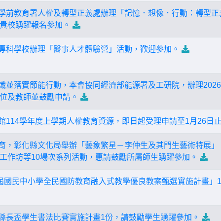
民及學前教育署人權及轉型正義處辦理「記憶．想像．行動：轉型
貴校踴躍報名參加。
管理專科學校辦理「醫事人才體驗營」活動，歡迎參加。
能意識並落實節能行動，本會協同經濟部能源署及工研院，辦理20
位及教師並鼓勵申請。
物館114學年度上學期人權教育資源，即日起受理申請至1月26日
學教育，彰化縣文化局舉辦「藝象繁星－李仲生及其門生藝術特展
工作坊等10場次系列活動，惠請鼓勵所屬師生踴躍參加。
四屆國民中小學全民國防教育融入式教學優良教案甄選實施計畫」
十屆縣長盃學生書法比賽實施計畫1份，請鼓勵學生踴躍參加。