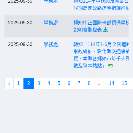
2025-09-30
學務處
轉知114年中秋節及國慶日
假期高速公路疏導措施推展
2025-09-30
學務處
轉知中正國防幹部預備學校
說明會期程表
2025-09-30
學務處
轉知「114年1-6月全國道路
事故統計、彰化縣交通事故
覽、本縣各鄉鎮市每千人死
數及肇事熱點」
‹
1
2
3
4
5
6
7
8
...
14
15