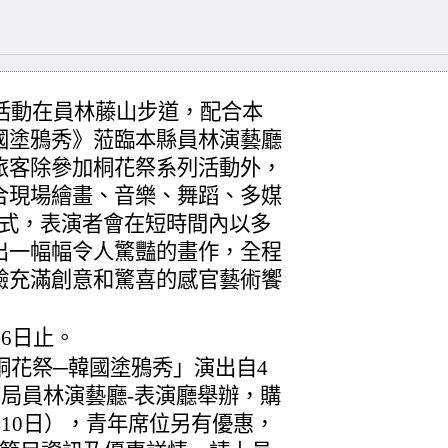
場活動在員林藤山步道，配合本
國塗鴉秀》蒞臨本縣員林演藝廳
旅客除參加桐花祭系列活動外，
合現場繪畫、音樂、舞蹈、多媒
形式，表演者會在短時間內以多
出一幅幅令人驚豔的畫作，全程
驗充滿創意和驚喜的感官藝術饗
26日止。
化桐花祭─韓國塗鴉秀」演出自4
化局員林演藝廳-表演廳舉辦，購
月10日），青年席位另有優惠，