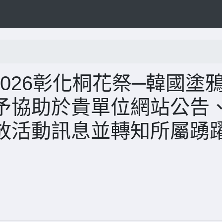
2026彰化桐花祭─韓國塗
予協助於貴單位網站公告
放活動訊息並轉知所屬踴