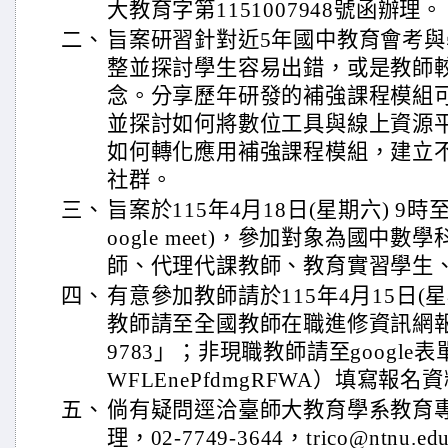
大教育字第1151007948號函辦理。
二、
旨案研習針對近5年國中教育會考
整並探討學生容易出錯，或是教師
念。分享歷年研發的補強課程模組
並探討如何將數位工具與線上資源
如何轉化應用補強課程模組，建立
社群。
三、
旨案於115年4月18日(星期六) 9時
oogle meet)，參加對象為國中
師、代理代課教師、教育實習學生
四、
有意參加教師請於115年4月15日(
教師請至全國教師在職進修資訊網報
9783」；非現職教師請至google表單（htt
WFLEnePfdmgRFWA）填寫報名
五、
倘有疑問逕洽臺師大教育學系教育
理，02-7749-3644，trico@ntnu.ed