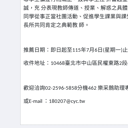
誠，充
分表現教師傳道、授業、解惑之具體
同學從事正當社團活動、促進學生課業與課
長所共同肯定之典範教
師。
推薦日期：即日起至
年
月
日
星期一
止
115
7
6
(
)
收件地址：
臺北市中山區民權東路
段
10468
2
歡迎洽詢
分機
樂采鷾助理
02-2596-5858
462
或
：
E-mail
180207@cyc.tw