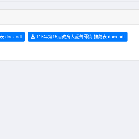
ocx.odt
115年第15屆教育大愛菁師獎-推薦表.docx.odt