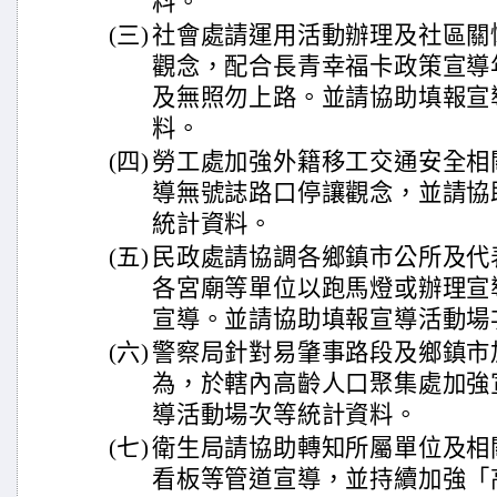
料。
(三)
社會處請運用活動辦理及社區關
觀念，配合長青幸福卡政策宣導
及無照勿上路。並請協助填報宣
料。
(四)
勞工處加強外籍移工交通安全相
導無號誌路口停讓觀念，並請協
統計資料。
(五)
民政處請協調各鄉鎮市公所及代
各宮廟等單位以跑馬燈或辦理宣
宣導。並請協助填報宣導活動場
(六)
警察局針對易肇事路段及鄉鎮市
為，於轄內高齡人口聚集處加強
導活動場次等統計資料。
(七)
衛生局請協助轉知所屬單位及相
看板等管道宣導，並持續加強「