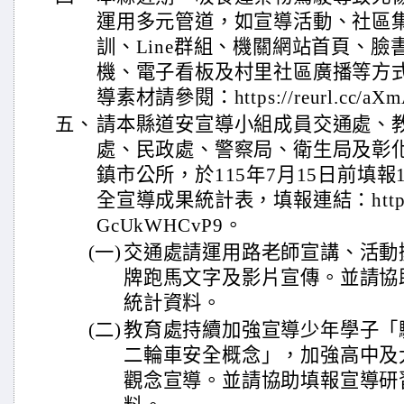
運用多元管道，如宣導活動、社區集
訓、Line群組、機關網站首頁、
機、電子看板及村里社區廣播等方
導素材請參閱：https://reurl.cc/aX
五、
請本縣道安宣導小組成員交通處、
處、民政處、警察局、衛生局及彰
鎮市公所，於115年7月15日前填報
全宣導成果統計表，填報連結：https://f
GcUkWHCvP9。
(一)
交通處請運用路老師宣講、活動
牌跑馬文字及影片宣傳。並請協
統計資料。
(二)
教育處持續加強宣導少年學子「
二輪車安全概念」，加強高中及
觀念宣導。並請協助填報宣導研