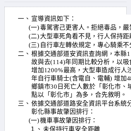
一、
宣導資訊如下：
(一)
毒駕害己更害人。拒絕毒品，嚴
(二)
大型車死角看不見，行人保持距
(三)
自行車左轉依規定，專心騎乘不
二、
根據交通部道安資訊查詢網，本縣11
故與去(114)年同期比較分析，以
增加1200%最高，大型車造成行人
年自行車騎士(含電自、電輔) 增加48
鄉鎮市30日死亡人數於「彰化市、
點以「彰化市」為多，合先敘明。
三、
依據交通部道路安全資訊平台系統分析
彰化縣事故肇因排行：
(一)
機車事故肇因排行：
１、
未保持行車安全距離