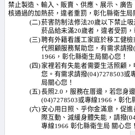
禁止製造、輸入、販賣、供應、展示、廣告
核通過的加熱菸，違者重罰，彰化縣衛生局
(二)
菸害防制法修法20歲以下禁止
菸品給未滿20歲者，違者受罰
(三)
聘有外籍看護工家庭於移工健檢
代照顧服務幫助您，有需求請撥(04
1966，彰化縣衛生局關心您！
(四)
家裡若有失能者需要生活照顧，
您。有需求請撥(04)7278503
局關心您！
(五)
長照2.0，服務在厝邊，若您身
(04)7278503或專線1966，
(六)
安心用日照、乎你金滿意，促進
際互動、減緩身體失能，請撥(04)7
專線1966 彰化縣衛生局 關心您