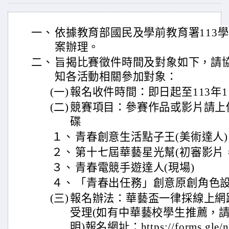
一、
依據教育部國民及學前教育署113
案辦理。
二、
旨揭比賽徵件時間及對象如下，請
知各活動相關參加對象：
(一)
報名收件時間：即日起至113年1
(二)
競賽項目：參賽作品或影片請上
碟
１、
青春創意生活點子王(美術達人)
２、
第十七屆華藝星光幫(初審影片
３、
青春電競手遊達人(現場)
４、
「青春出任務」創意原創角色設
(三)
報名辦法：華藝盃一律採線上網
受理(如有中華藝校學生推薦，
明)報名網址：https://forms.gle/